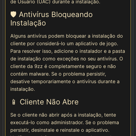
de Usuário (UAC) durante a instalação.
🛡️ Antivírus Bloqueando
Instalação
Alguns antivírus podem bloquear a instalação do
cliente por considerá-lo um aplicativo de jogo.
Para resolver isso, adicione o instalador e a pasta
de instalação como exceções no seu antivírus. O
cliente da 9zz é completamente seguro e não
contém malware. Se o problema persistir,
desative temporariamente o antivírus durante a
instalação.
📱 Cliente Não Abre
Se o cliente não abrir após a instalação, tente
executá-lo como administrador. Se o problema
persistir, desinstale e reinstale o aplicativo.