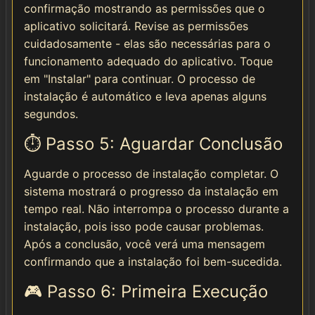
confirmação mostrando as permissões que o
aplicativo solicitará. Revise as permissões
cuidadosamente - elas são necessárias para o
funcionamento adequado do aplicativo. Toque
em "Instalar" para continuar. O processo de
instalação é automático e leva apenas alguns
segundos.
⏱️ Passo 5: Aguardar Conclusão
Aguarde o processo de instalação completar. O
sistema mostrará o progresso da instalação em
tempo real. Não interrompa o processo durante a
instalação, pois isso pode causar problemas.
Após a conclusão, você verá uma mensagem
confirmando que a instalação foi bem-sucedida.
🎮 Passo 6: Primeira Execução