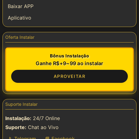
Baixar APP
Aplicativo
Oferta Instalar
Bônus Instalação
Ganhe R$+9~99 ao instalar
APROVEITAR
Suporte Instalar
Instalação:
24/7 Online
Suporte:
Chat ao Vivo
📱 Telegram
📘 Facebook