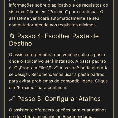
informações sobre o aplicativo e os requisitos do
sistema. Clique em "Próximo" para continuar. O
assistente verificará automaticamente se seu
computador atende aos requisitos mínimos.
📁 Passo 4: Escolher Pasta de
Destino
O assistente permitirá que você escolha a pasta
onde o aplicativo será instalado. A pasta padrão
é "C:\Program Files\9zz", mas você pode alterá-la
se desejar. Recomendamos usar a pasta padrão
para evitar problemas de compatibilidade. Clique
em "Próximo" para continuar.
🔗 Passo 5: Configurar Atalhos
O assistente oferecerá opções para criar atalhos
no desktop e menu iniciar. Recomendamos