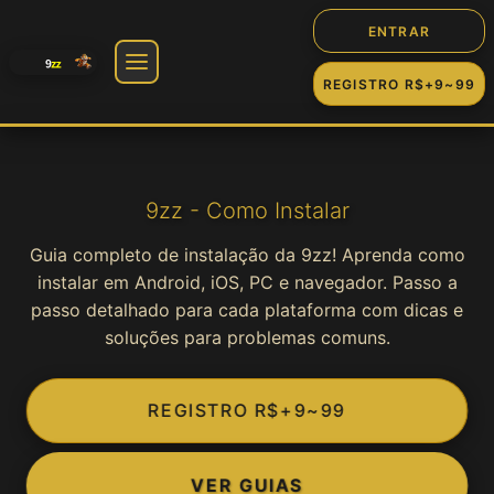
ENTRAR
REGISTRO R$+9~99
🎰 Jogos
Slot
9zz - Como Instalar
Guia completo de instalação da 9zz! Aprenda como
Cassino
instalar em Android, iOS, PC e navegador. Passo a
passo detalhado para cada plataforma com dicas e
Fortune
soluções para problemas comuns.
Jogos
REGISTRO R$+9~99
Game
VER GUIAS