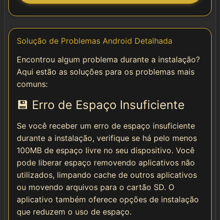
Solução de Problemas Android Detalhada
Encontrou algum problema durante a instalação?
Aqui estão as soluções para os problemas mais
comuns:
💾 Erro de Espaço Insuficiente
Se você receber um erro de espaço insuficiente
durante a instalação, verifique se há pelo menos
100MB de espaço livre no seu dispositivo. Você
pode liberar espaço removendo aplicativos não
utilizados, limpando cache de outros aplicativos
ou movendo arquivos para o cartão SD. O
aplicativo também oferece opções de instalação
que reduzem o uso de espaço.