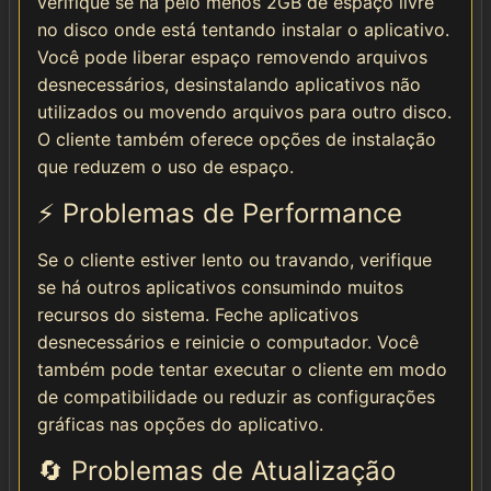
verifique se há pelo menos 2GB de espaço livre
no disco onde está tentando instalar o aplicativo.
Você pode liberar espaço removendo arquivos
desnecessários, desinstalando aplicativos não
utilizados ou movendo arquivos para outro disco.
O cliente também oferece opções de instalação
que reduzem o uso de espaço.
⚡ Problemas de Performance
Se o cliente estiver lento ou travando, verifique
se há outros aplicativos consumindo muitos
recursos do sistema. Feche aplicativos
desnecessários e reinicie o computador. Você
também pode tentar executar o cliente em modo
de compatibilidade ou reduzir as configurações
gráficas nas opções do aplicativo.
🔄 Problemas de Atualização