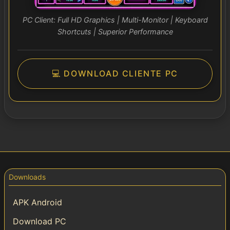
PC Client: Full HD Graphics | Multi-Monitor | Keyboard
Shortcuts | Superior Performance
💻 DOWNLOAD CLIENTE PC
Downloads
APK Android
Download PC