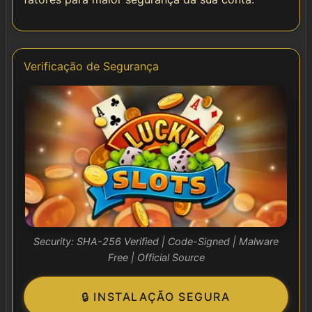
Verificação de Segurança
Security: SHA-256 Verified | Code-Signed | Malware
Free | Official Source
🔒 INSTALAÇÃO SEGURA