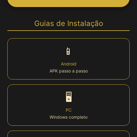
👤 Conta
Guias de Instalação
Login
Cadastro
📱
Bônus
Android
APK passo a passo
VIP
🖥️
Lottery
PC
Windows completo
🏆 Plataforma
Plataforma