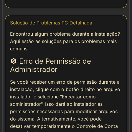
Solução de Problemas PC Detalhada
Encontrou algum problema durante a instalação?
Aqui estão as soluções para os problemas mais
comuns:
🚫 Erro de Permissão de
Administrador
Se você receber um erro de permissão durante a
instalação, clique com o botão direito no arquivo
instalador e selecione "Executar como
administrador". Isso dará ao instalador as
permissões necessárias para modificar arquivos
do sistema. Alternativamente, você pode
desativar temporariamente o Controle de Conta