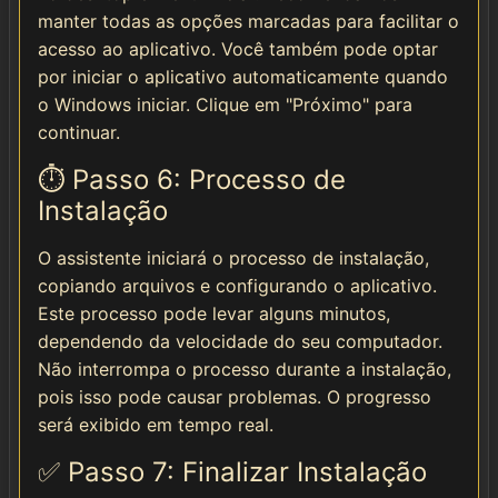
manter todas as opções marcadas para facilitar o
acesso ao aplicativo. Você também pode optar
por iniciar o aplicativo automaticamente quando
o Windows iniciar. Clique em "Próximo" para
continuar.
⏱️ Passo 6: Processo de
Instalação
O assistente iniciará o processo de instalação,
copiando arquivos e configurando o aplicativo.
Este processo pode levar alguns minutos,
dependendo da velocidade do seu computador.
Não interrompa o processo durante a instalação,
pois isso pode causar problemas. O progresso
será exibido em tempo real.
✅ Passo 7: Finalizar Instalação