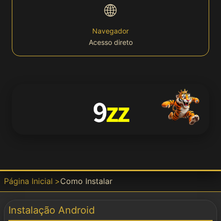
🌐
Bet
Navegador
Acesso direto
Win
APP
📱 Download
APK
Download
Página Inicial
Como Instalar
Baixar
Instalação Android