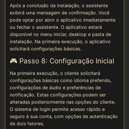
Após a conclusão da instalação, o assistente
exibirá uma mensagem de confirmação. Você
pode optar por abrir o aplicativo imediatamente
ou fechar o assistente. O aplicativo estará
disponível no menu iniciar, desktop e pasta de
instalação. Na primeira execução, o aplicativo
solicitará configurações básicas.
🎮 Passo 8: Configuração Inicial
Na primeira execução, o cliente solicitará
configurações básicas como idioma preferido,
configurações de áudio e preferências de
notificação. Estas configurações podem ser
alteradas posteriormente nas opções do cliente.
O sistema de login permite acesso rápido e
seguro à sua conta, com opções de autenticação
de dois fatores.