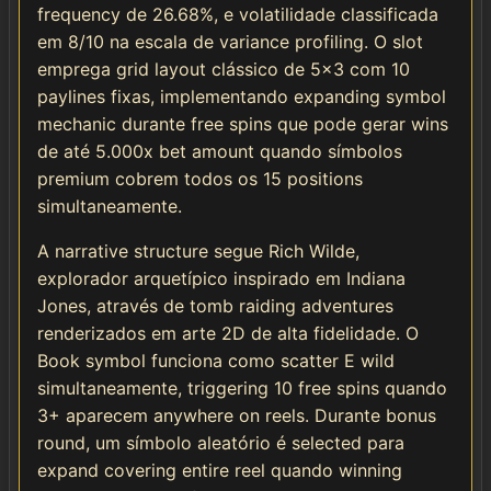
frequency de 26.68%, e volatilidade classificada
em 8/10 na escala de variance profiling. O slot
emprega grid layout clássico de 5×3 com 10
paylines fixas, implementando expanding symbol
mechanic durante free spins que pode gerar wins
de até 5.000x bet amount quando símbolos
premium cobrem todos os 15 positions
simultaneamente.
A narrative structure segue Rich Wilde,
explorador arquetípico inspirado em Indiana
Jones, através de tomb raiding adventures
renderizados em arte 2D de alta fidelidade. O
Book symbol funciona como scatter E wild
simultaneamente, triggering 10 free spins quando
3+ aparecem anywhere on reels. Durante bonus
round, um símbolo aleatório é selected para
expand covering entire reel quando winning