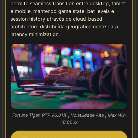
permite seamless transition entre desktop, tablet
e mobile, mantendo game state, bet levels e
session history através de cloud-based
architecture distribuída geograficamente para
latency minimization.
Fortune Tiger: RTP 96.81% | Volatilidade Alta | Max Win
10.000x