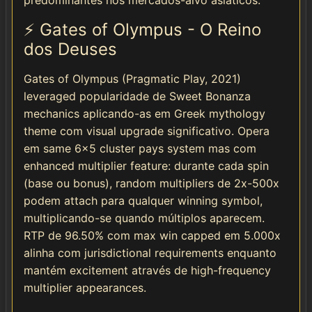
predominantes nos mercados-alvo asiáticos.
⚡ Gates of Olympus - O Reino
dos Deuses
Gates of Olympus (Pragmatic Play, 2021)
leveraged popularidade de Sweet Bonanza
mechanics aplicando-as em Greek mythology
theme com visual upgrade significativo. Opera
em same 6×5 cluster pays system mas com
enhanced multiplier feature: durante cada spin
(base ou bonus), random multipliers de 2x-500x
podem attach para qualquer winning symbol,
multiplicando-se quando múltiplos aparecem.
RTP de 96.50% com max win capped em 5.000x
alinha com jurisdictional requirements enquanto
mantém excitement através de high-frequency
multiplier appearances.