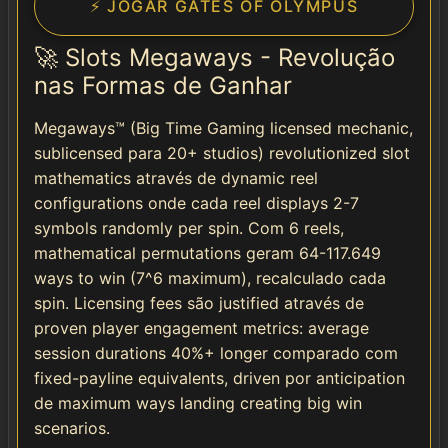
⚡ JOGAR GATES OF OLYMPUS
🚀 Slots Megaways - Revolução
nas Formas de Ganhar
Megaways™ (Big Time Gaming licensed mechanic,
sublicensed para 20+ studios) revolutionized slot
mathematics através de dynamic reel
configurations onde cada reel displays 2-7
symbols randomly per spin. Com 6 reels,
mathematical permutations geram 64-117.649
ways to win (7^6 maximum), recalculado cada
spin. Licensing fees são justified através de
proven player engagement metrics: average
session durations 40%+ longer comparado com
fixed-payline equivalents, driven por anticipation
de maximum ways landing creating big win
scenarios.