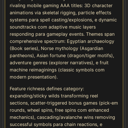
rivaling mobile gaming AAA titles: 3D character
animations via skeletal rigging, particle effects
systems para spell casting/explosions, e dynamic
soundtracks com adaptive music layers
responding para gameplay events. Themes span
comprehensive spectrum: Egyptian archaeology
(Book series), Norse mythology (Asgardian
pantheons), Asian fortune (dragon/tiger motifs),
adventure genres (explorer narratives), e fruit
machine reimaginings (classic symbols com
modern presentation).
Feature richness defines category:
expanding/sticky wilds transforming reel
sections, scatter-triggered bonus games (pick-em
rounds, wheel spins, free spins com enhanced
mechanics), cascading/avalanche wins removing
successful symbols para chain reactions, e