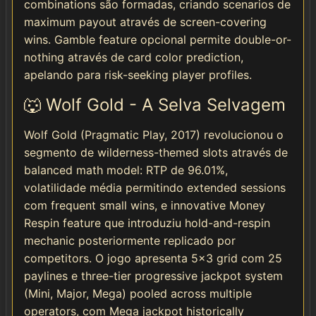
combinations são formadas, criando scenarios de
maximum payout através de screen-covering
wins. Gamble feature opcional permite double-or-
nothing através de card color prediction,
apelando para risk-seeking player profiles.
🐺 Wolf Gold - A Selva Selvagem
Wolf Gold (Pragmatic Play, 2017) revolucionou o
segmento de wilderness-themed slots através de
balanced math model: RTP de 96.01%,
volatilidade média permitindo extended sessions
com frequent small wins, e innovative Money
Respin feature que introduziu hold-and-respin
mechanic posteriormente replicado por
competitors. O jogo apresenta 5×3 grid com 25
paylines e three-tier progressive jackpot system
(Mini, Major, Mega) pooled across multiple
operators, com Mega jackpot historically