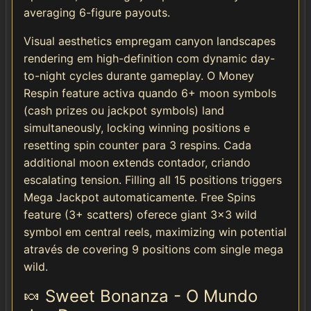
averaging 6-figure payouts.
Visual aesthetics empregam canyon landscapes
rendering em high-definition com dynamic day-
to-night cycles durante gameplay. O Money
Respin feature activa quando 6+ moon symbols
(cash prizes ou jackpot symbols) land
simultaneously, locking winning positions e
resetting spin counter para 3 respins. Cada
additional moon extends contador, criando
escalating tension. Filling all 15 positions triggers
Mega Jackpot automaticamente. Free Spins
feature (3+ scatters) oferece giant 3×3 wild
symbol em central reels, maximizing win potential
através de covering 9 positions com single mega
wild.
🍬 Sweet Bonanza - O Mundo