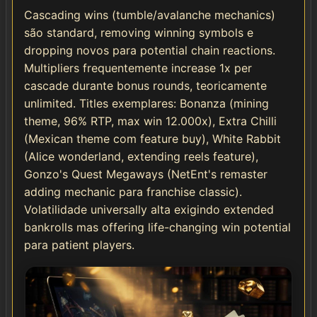
Cascading wins (tumble/avalanche mechanics)
são standard, removing winning symbols e
dropping novos para potential chain reactions.
Multipliers frequentemente increase 1x per
cascade durante bonus rounds, teoricamente
unlimited. Titles exemplares: Bonanza (mining
theme, 96% RTP, max win 12.000x), Extra Chilli
(Mexican theme com feature buy), White Rabbit
(Alice wonderland, extending reels feature),
Gonzo's Quest Megaways (NetEnt's remaster
adding mechanic para franchise classic).
Volatilidade universally alta exigindo extended
bankrolls mas offering life-changing win potential
para patient players.