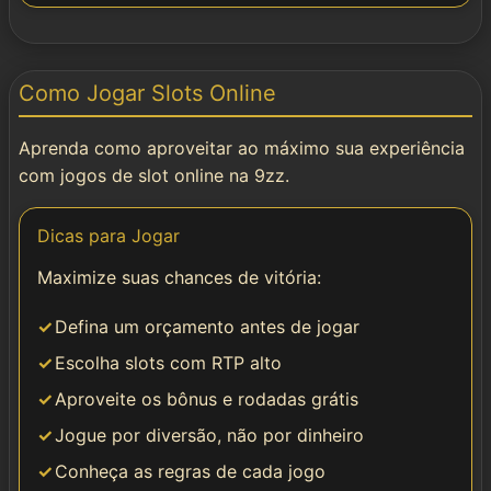
Como Jogar Slots Online
Aprenda como aproveitar ao máximo sua experiência
com jogos de slot online na 9zz.
Dicas para Jogar
Maximize suas chances de vitória:
Defina um orçamento antes de jogar
Escolha slots com RTP alto
Aproveite os bônus e rodadas grátis
Jogue por diversão, não por dinheiro
Conheça as regras de cada jogo