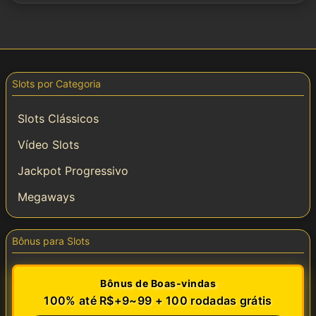
Slots por Categoria
Slots Clássicos
Vídeo Slots
Jackpot Progressivo
Megaways
Bônus para Slots
Bônus de Boas-vindas
100% até R$+9~99 + 100 rodadas grátis