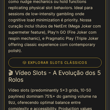
como nudge mechanics ou hold functions
replicating physical slot behaviors. Ideal para
sessions de low-intensity gambling onde
cognitive load minimization é priority. Nossa
curação inclui títulos de NetEnt (Mega Joker com
supermeter feature), Play'n GO (Fire Joker com
respin mechanic), e Pragmatic Play (Triple Joker
offering classic experience com contemporary
polish).
🎲 EXPLORAR SLOTS CLÁSSICOS
🎬 Vídeo Slots - A Evolução dos 5
Rolos
Vídeo slots (predominantly 5×3 grids, 10-50
paylines) dominam 75%+ do gaming volume na
9zz, oferecendo optimal balance entre
complexity e accessibility. Production values