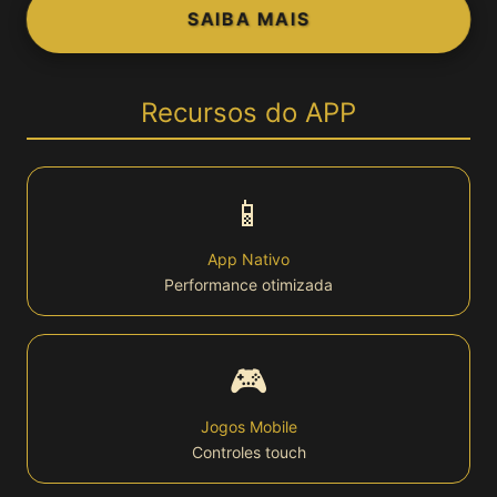
SAIBA MAIS
👤 Conta
Login
Recursos do APP
Cadastro
📱
Bônus
App Nativo
Performance otimizada
VIP
Lottery
🎮
🏆 Plataforma
Jogos Mobile
Controles touch
Plataforma