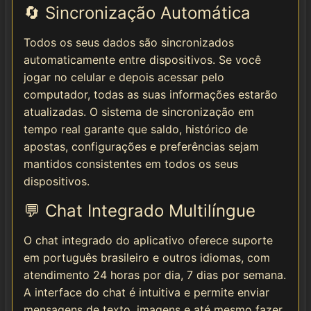
🔄 Sincronização Automática
Todos os seus dados são sincronizados
automaticamente entre dispositivos. Se você
jogar no celular e depois acessar pelo
computador, todas as suas informações estarão
atualizadas. O sistema de sincronização em
tempo real garante que saldo, histórico de
apostas, configurações e preferências sejam
mantidos consistentes em todos os seus
dispositivos.
💬 Chat Integrado Multilíngue
O chat integrado do aplicativo oferece suporte
em português brasileiro e outros idiomas, com
atendimento 24 horas por dia, 7 dias por semana.
A interface do chat é intuitiva e permite enviar
mensagens de texto, imagens e até mesmo fazer