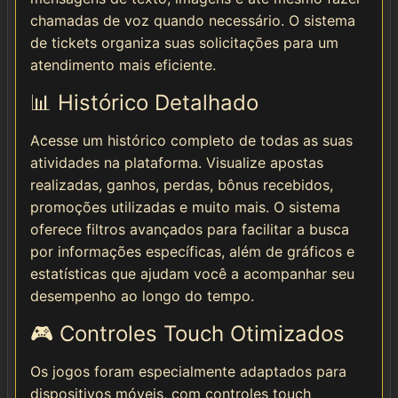
chamadas de voz quando necessário. O sistema
de tickets organiza suas solicitações para um
atendimento mais eficiente.
📊 Histórico Detalhado
Acesse um histórico completo de todas as suas
atividades na plataforma. Visualize apostas
realizadas, ganhos, perdas, bônus recebidos,
promoções utilizadas e muito mais. O sistema
oferece filtros avançados para facilitar a busca
por informações específicas, além de gráficos e
estatísticas que ajudam você a acompanhar seu
desempenho ao longo do tempo.
🎮 Controles Touch Otimizados
Os jogos foram especialmente adaptados para
dispositivos móveis, com controles touch