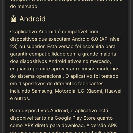
do mercado:
🤖 Android
O aplicativo Android é compatível com
dispositivos que executam Android 6.0 (API nível
23) ou superior. Esta versão foi escolhida para
garantir compatibilidade com a grande maioria
dos dispositivos Android ativos no mercado,
enquanto permite aproveitar recursos modernos
do sistema operacional. O aplicativo foi testado
em dispositivos de diferentes fabricantes,
incluindo Samsung, Motorola, LG, Xiaomi, Huawei
e outros.
Para dispositivos Android, o aplicativo está
disponível tanto na Google Play Store quanto
como APK direto para download. A versão APK
oferece algumas vantagens, como atualizações