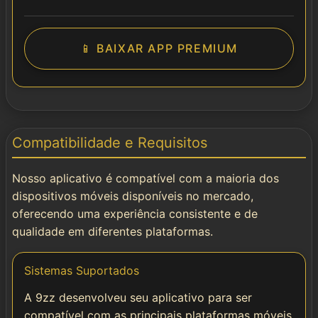
📱 BAIXAR APP PREMIUM
Compatibilidade e Requisitos
Nosso aplicativo é compatível com a maioria dos
dispositivos móveis disponíveis no mercado,
oferecendo uma experiência consistente e de
qualidade em diferentes plataformas.
Sistemas Suportados
A 9zz desenvolveu seu aplicativo para ser
compatível com as principais plataformas móveis