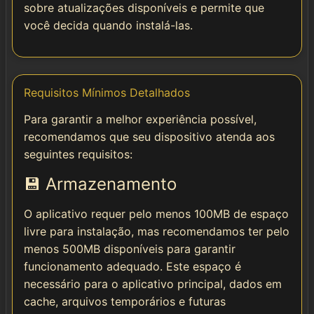
sobre atualizações disponíveis e permite que
você decida quando instalá-las.
Requisitos Mínimos Detalhados
Para garantir a melhor experiência possível,
recomendamos que seu dispositivo atenda aos
seguintes requisitos:
💾 Armazenamento
O aplicativo requer pelo menos 100MB de espaço
livre para instalação, mas recomendamos ter pelo
menos 500MB disponíveis para garantir
funcionamento adequado. Este espaço é
necessário para o aplicativo principal, dados em
cache, arquivos temporários e futuras