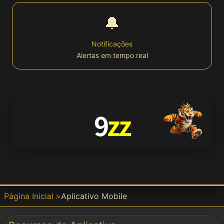
🔔
Bet
Notificações
Alertas em tempo real
Win
APP
📱 Download
APK
Download
Página Inicial
Aplicativo Mobile
Baixar