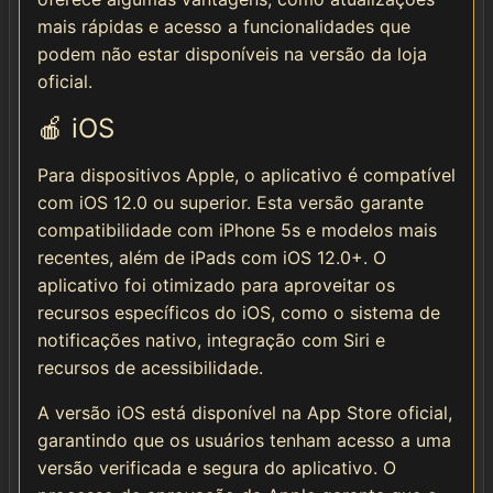
mais rápidas e acesso a funcionalidades que
podem não estar disponíveis na versão da loja
oficial.
🍎 iOS
Para dispositivos Apple, o aplicativo é compatível
com iOS 12.0 ou superior. Esta versão garante
compatibilidade com iPhone 5s e modelos mais
recentes, além de iPads com iOS 12.0+. O
aplicativo foi otimizado para aproveitar os
recursos específicos do iOS, como o sistema de
notificações nativo, integração com Siri e
recursos de acessibilidade.
A versão iOS está disponível na App Store oficial,
garantindo que os usuários tenham acesso a uma
versão verificada e segura do aplicativo. O