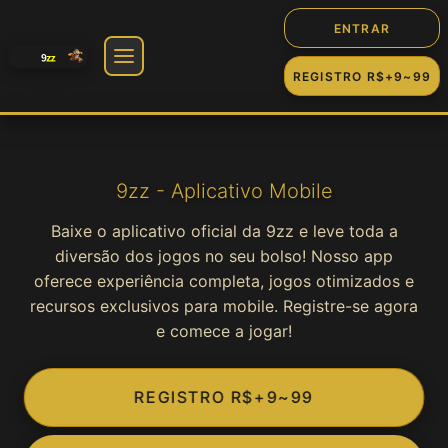
ENTRAR
REGISTRO R$+9~99
🎰 Jogos
Slot
9zz - Aplicativo Mobile
Baixe o aplicativo oficial da 9zz e leve toda a
Cassino
diversão dos jogos no seu bolso! Nosso app
oferece experiência completa, jogos otimizados e
Fortune
recursos exclusivos para mobile. Registre-se agora
e comece a jogar!
Jogos
REGISTRO R$+9~99
Game