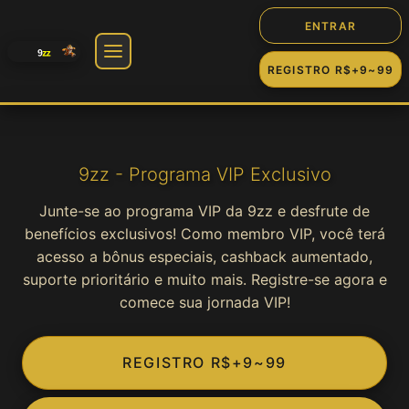
ENTRAR
REGISTRO R$+9~99
🎰 Jogos
Slot
9zz - Programa VIP Exclusivo
Junte-se ao programa VIP da 9zz e desfrute de
Cassino
benefícios exclusivos! Como membro VIP, você terá
acesso a bônus especiais, cashback aumentado,
Fortune
suporte prioritário e muito mais. Registre-se agora e
comece sua jornada VIP!
Jogos
REGISTRO R$+9~99
Game