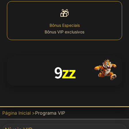
🎁
Bet
Bônus Especiais
Bônus VIP exclusivos
Win
APP
📱 Download
APK
Download
Página Inicial
Programa VIP
Baixar