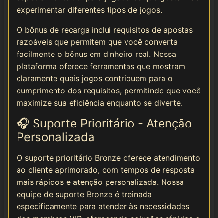
experimentar diferentes tipos de jogos.
O bônus de recarga inclui requisitos de apostas
razoáveis que permitem que você converta
facilmente o bônus em dinheiro real. Nossa
plataforma oferece ferramentas que mostram
claramente quais jogos contribuem para o
cumprimento dos requisitos, permitindo que você
maximize sua eficiência enquanto se diverte.
🎧 Suporte Prioritário - Atenção
Personalizada
O suporte prioritário Bronze oferece atendimento
ao cliente aprimorado, com tempos de resposta
mais rápidos e atenção personalizada. Nossa
equipe de suporte Bronze é treinada
especificamente para atender às necessidades