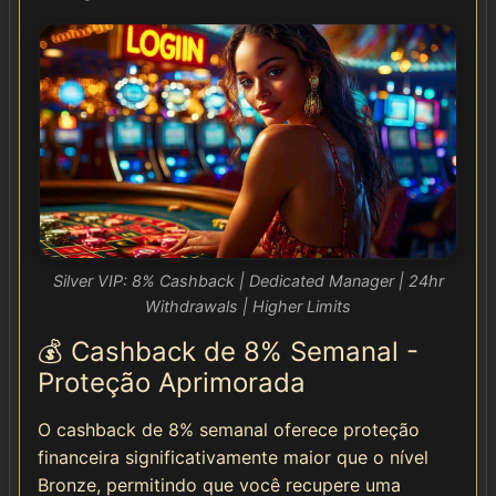
Silver VIP: 8% Cashback | Dedicated Manager | 24hr
Withdrawals | Higher Limits
💰 Cashback de 8% Semanal -
Proteção Aprimorada
O cashback de 8% semanal oferece proteção
financeira significativamente maior que o nível
Bronze, permitindo que você recupere uma