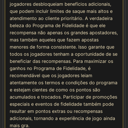
jogadores desbloqueiam benefícios adicionais,
que podem incluir limites de saque mais altos e
atendimento ao cliente prioritário. A verdadeira
beleza do Programa de Fidelidade é que ele
recompensa não apenas os grandes apostadores,
mas também aqueles que fazem apostas
menores de forma consistente. Isso garante que
todos os jogadores tenham a oportunidade de se
beneficiar das recompensas. Para maximizar os
ganhos no Programa de Fidelidade, é
recomendável que os jogadores leiam
atentamente os termos e condições do programa
e estejam cientes de como os pontos são
acumulados e trocados. Participar de promoções
especiais e eventos de fidelidade também pode
resultar em pontos extras ou recompensas
adicionais, tornando a experiência de jogo ainda
mais gra.