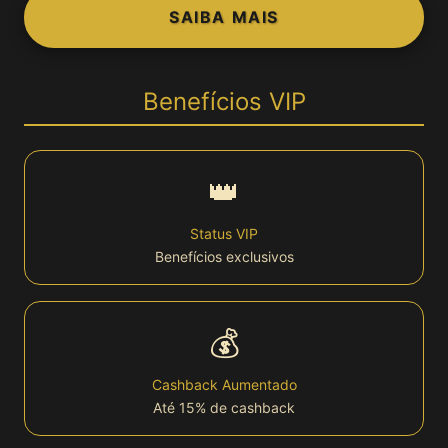
SAIBA MAIS
👤 Conta
Login
Benefícios VIP
Cadastro
👑
Bônus
Status VIP
Benefícios exclusivos
VIP
Lottery
💰
Cashback Aumentado
🏆 Plataforma
Até 15% de cashback
Plataforma