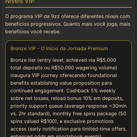
Níveis VIP
Instalar
O programa VIP da 9zz oferece diferentes níveis com
🌐 Social & Contato
benefícios progressivos. Quanto mais você joga, mais
benefícios você recebe.
📱 Telegram
Bronze VIP - O Início da Jornada Premium
📘 Facebook
Bronze tier (entry level, achieved via R$5.000
total deposits ou R$50.000 wagering volume)
inaugura VIP journey oferecendo foundational
benefits establishing value proposition para
continued engagement. Cashback 5% weekly
sobre net losses, reload bonus 10% em deposits,
priority support queue (average response <30min
vs. 2hr standard), monthly free spins package (50
spins valued R$100), e exclusive promotions
access (early notification para limited-time offers,
enhanced odds em sportsbook events).